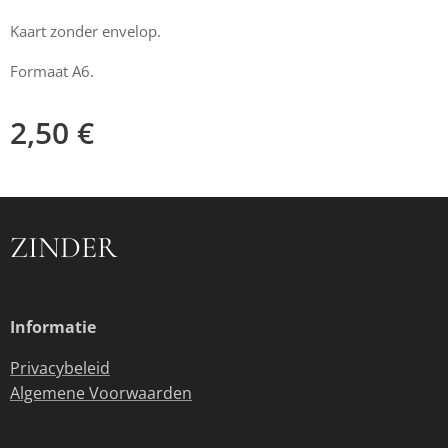
Kaart zonder envelop.
Formaat A6.
2,50
€
ZINDER
Informatie
Privacybeleid
Algemene Voorwaarden