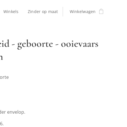
Winkels
Zinder op maat
Winkelwagen
eid - geboorte - ooievaars
n
orte
der envelop.
A6.