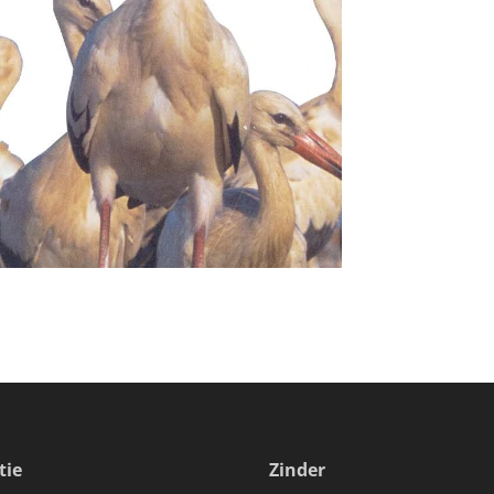
tie
Zinder