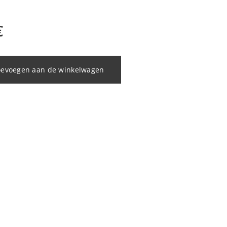
€
oevoegen aan de winkelwagen