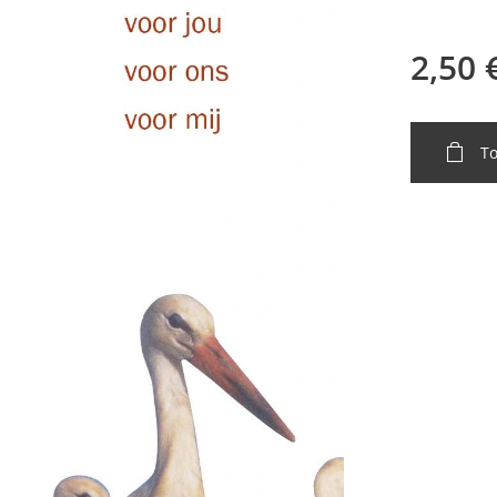
2,50
T